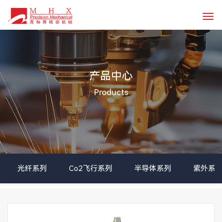
公司简介
半导体
光纤系列
生产基地
医疗
Co2飞行系列
企业文化
科研
半导体系列
产品中心
资质证书
激光配套
紫外系列
Products
合作伙伴
食品包装
焊接系列
自动生产线
切割系列
高精密系列
配件系列
检测设备
企业动态
联系方式
生产设备
行业资讯
在线留言
光纤系列
Co2飞行系列
半导体系列
紫外系